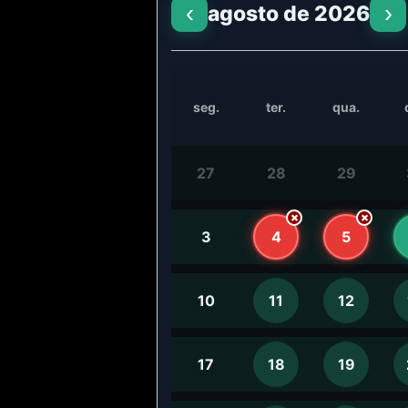
‹
›
agosto de 2026
seg.
ter.
qua.
27
28
29
3
4
5
10
11
12
17
18
19