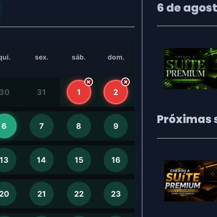
6 de agost
qui.
sex.
sáb.
dom.
30
31
1
2
Próximas s
6
7
8
9
13
14
15
16
20
21
22
23