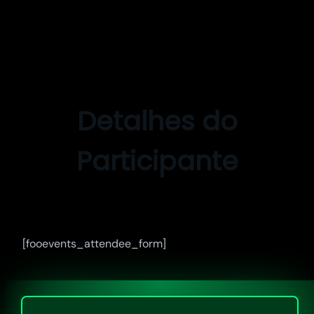
Pular
para
o
Detalhes do
conteúdo
Participante
[fooevents_attendee_form]