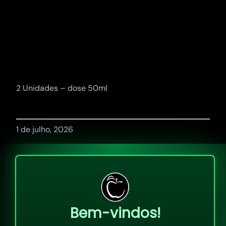
Pular
para
o
conteúdo
2 Unidades – dose 50ml
1 de julho, 2026
Bem-vindos!