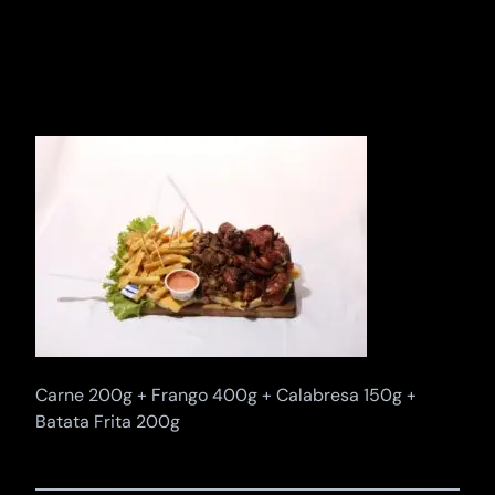
Pular
para
o
conteúdo
Carne 200g + Frango 400g + Calabresa 150g +
Batata Frita 200g