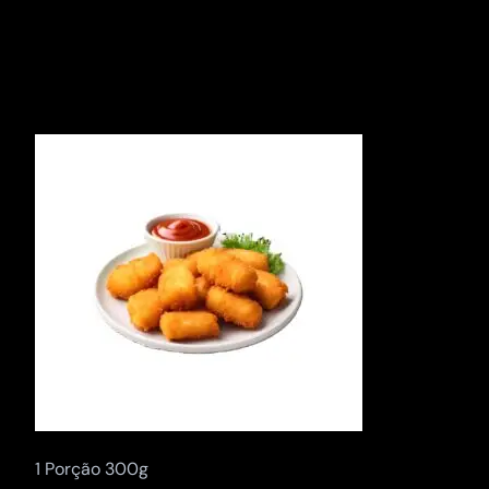
Pular
para
o
conteúdo
1 Porção 300g