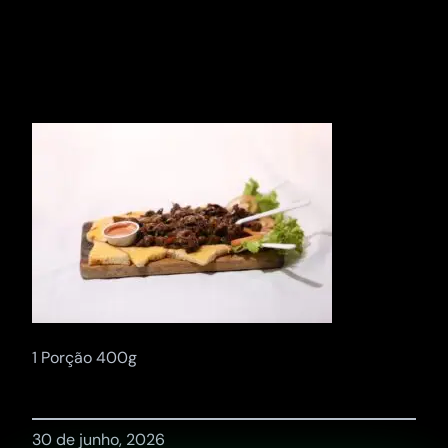
Pular
para
o
conteúdo
1 Porção 400g
30 de junho, 2026