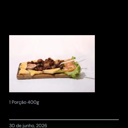
Pular
para
o
conteúdo
1 Porção 400g
30 de junho, 2026